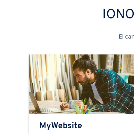
IONOS
El ca
MyWebsite