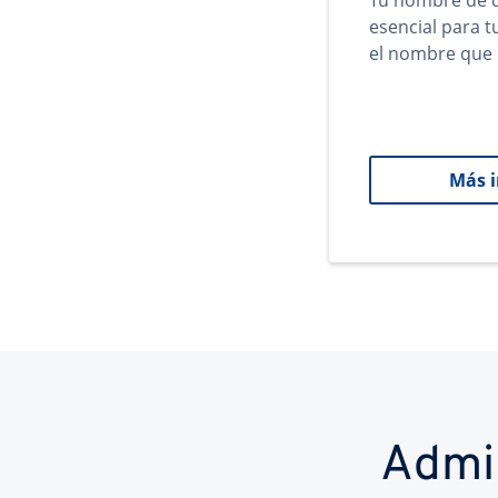
Tu nombre de d
esencial para 
el nombre que 
Más 
Admi